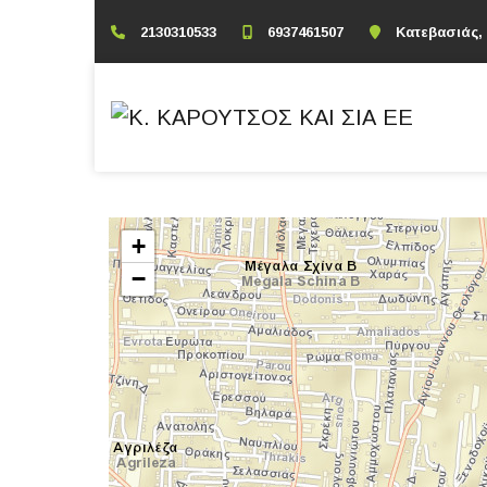
2130310533
6937461507
Κατεβασιάς,
+
−