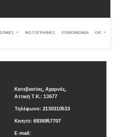
ΔΟΜΕΣ
ΦΩΤΟΓΡΑΦΙΕΣ
ΕΠΙΚΟΙΝΩΝΙΑ
GR
Κατεβασίας, Αχαρνές,
Αττική
Τ.Κ.: 13677
Τηλέφωνο:
2130310533
Κινητό:
6936957707
E-mail: