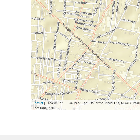
Leaflet
| Tiles © Esri — Source: Esri, DeLorme, NAVTEQ, USGS, Interm
TomTom, 2012