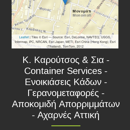
Leaflet
| Tiles © Esri — Source: Esri, DeLorme, NAVTEQ, USGS,
Intermap, iPC, NRCAN, Esri Japan, METI, Esri China (Hong Kong), Esri
(Thailand), TomTom, 2012
Κ. Καρούτσος & Σια -
Container Services -
Ενοικιάσεις Κάδων -
Γερανομεταφορές -
Αποκομιδή Απορριμμάτων
- Αχαρνές Αττική