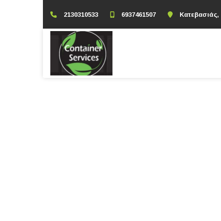
2130310533
6937461507
Κατεβασιάς,